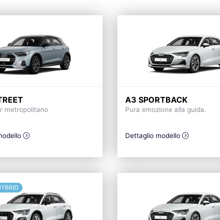
TREET
A3 SPORTBACK
er metropolitano
Pura emozione alla guida.
modello
Dettaglio modello
HYBRID