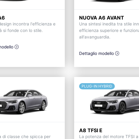
A6
NUOVA A6 AVANT
esign incontra l'efficienza e
Una sintesi inedita tra stile in
à si fonde con lo stile.
efficienza superiore e funziona
all'avanguardia.
modello
Dettaglio modello
PLUG-IN HYBRID
A8 TFSI E
a di classe che spicca per
La potenza del motore TFSI a