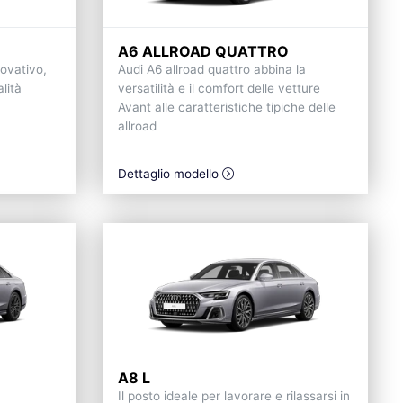
A6 ALLROAD QUATTRO
novativo,
Audi A6 allroad quattro abbina la
lità
versatilità e il comfort delle vetture
Avant alle caratteristiche tipiche delle
allroad
Dettaglio modello
A8 L
Il posto ideale per lavorare e rilassarsi in