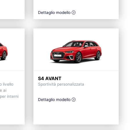
Dettaglio modello
S4 AVANT
 livello
Sportività personalizzata
e ai
per interni
Dettaglio modello