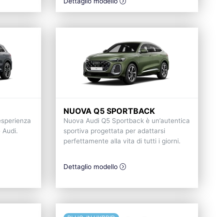
Dettaglio modello
NUOVA Q5 SPORTBACK
esperienza
Nuova Audi Q5 Sportback è un’autentica
e Audi.
sportiva progettata per adattarsi
perfettamente alla vita di tutti i giorni.
Dettaglio modello