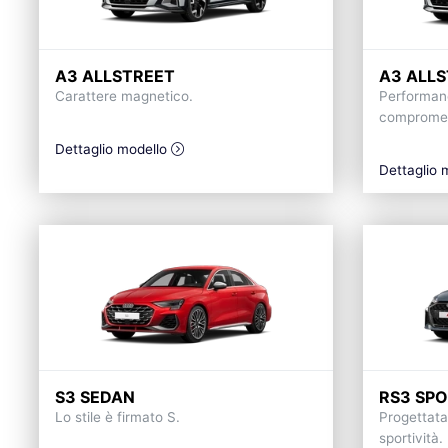
A3 ALLSTREET
A3 ALLS
Carattere magnetico.
Performanc
compromes
Dettaglio modello
Dettaglio 
S3 SEDAN
RS3 SP
Lo stile è firmato S.
Progettata 
sportività.