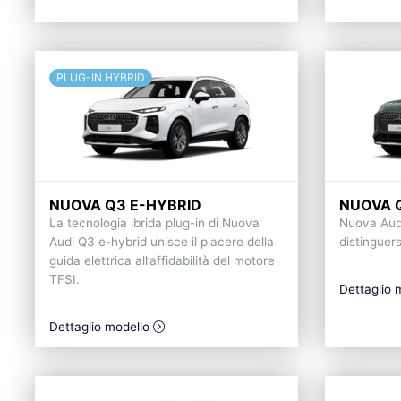
PLUG-IN HYBRID
NUOVA Q3 E-HYBRID
NUOVA 
La tecnologia ibrida plug-in di Nuova
Nuova Audi
Audi Q3 e-hybrid unisce il piacere della
distinguer
guida elettrica all’affidabilità del motore
TFSI.
Dettaglio 
Dettaglio modello