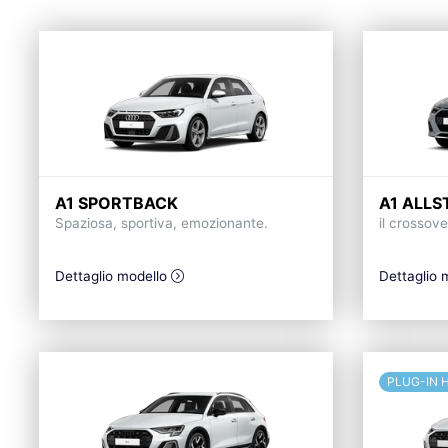
A1 SPORTBACK
A1 ALLS
Spaziosa, sportiva, emozionante.
il crossov
Dettaglio modello
Dettaglio 
PLUG-IN 