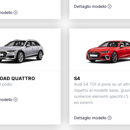
Dettaglio modello
modello
ROAD QUATTRO
S4
 podio.
Audi S4 TDI si pone su un altro
rispetto al modello base, grazi
numerosi elementi specifici S 
modello
ed esterni.
Dettaglio modello