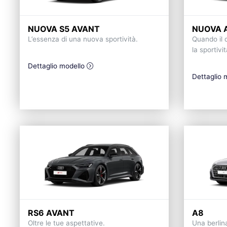
NUOVA S5 AVANT
NUOVA 
L’essenza di una nuova sportività.
Quando il d
la sportivit
Dettaglio modello
Dettaglio 
RS6 AVANT
A8
Oltre le tue aspettative.
Una berlin