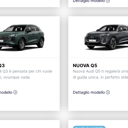
Dettaglio modello
Q3
NUOVA Q5
 Q3 è pensata per chi vuole
Nuova Audi Q5 ti regalerà un’
si, ovunque vada.
di guida unica, in perfetto stil
modello
Dettaglio modello