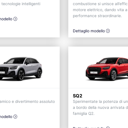
tecnologie intelligenti
combustione si unisce all’effic
motore elettrico, dando vita a
performance straordinarie.
modello
Dettaglio modello
SQ2
amico e divertimento assoluto
Sperimentate la potenza di u
a bordo della nuova arrivata d
famiglia Q2.
modello