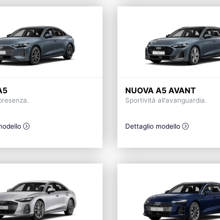
A5
NUOVA A5 AVANT
presenza.
Sportività all’avanguardia.
modello
Dettaglio modello