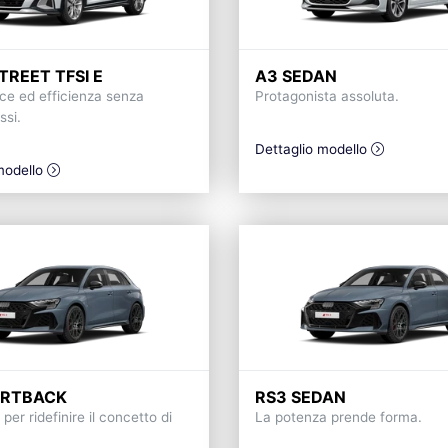
TREET TFSI E
A3 SEDAN
e ed efficienza senza
Protagonista assoluta.
si.
Dettaglio modello
modello
ORTBACK
RS3 SEDAN
per ridefinire il concetto di
La potenza prende forma.