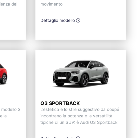
ienza del
movimento
Dettaglio modello
Q3 SPORTBACK
n modello S
L’estetica e lo stile suggestivo da coupé
ella
incontrano la potenza e la versatilità
tipiche di un SUV: è Audi Q3 Sportback.