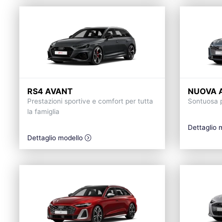
RS4 AVANT
NUOVA 
Prestazioni sportive e comfort per tutta
Sontuosa 
la famiglia
Dettaglio 
Dettaglio modello