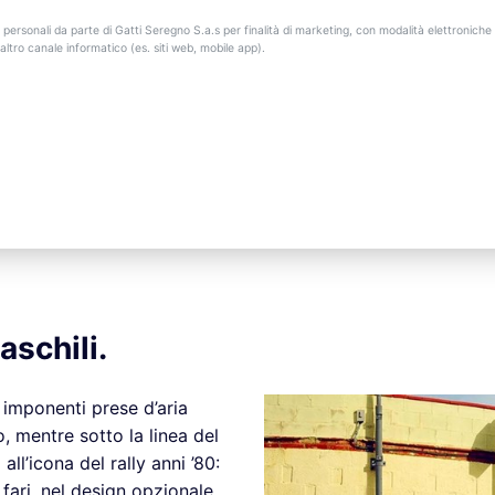
 personali da parte di Gatti Seregno S.a.s per finalità di marketing, con modalità elettroniche 
ltro canale informatico (es. siti web, mobile app).
aschili.
e imponenti prese d’aria
, mentre sotto la linea del
ll’icona del rally anni ’80:
 fari, nel design opzionale