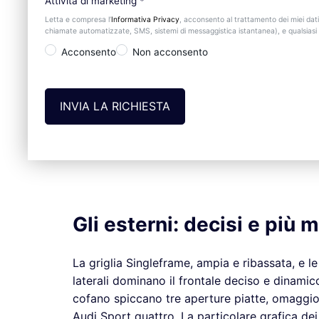
Attività di marketing
*
Letta e compresa l’
Informativa Privacy
, acconsento al trattamento dei miei dati
chiamate automatizzate, SMS, sistemi di messaggistica istantanea), e qualsiasi a
Acconsento
Non acconsento
Gli esterni: decisi e più m
La griglia Singleframe, ampia e ribassata, e l
laterali dominano il frontale deciso e dinamico
cofano spiccano tre aperture piatte, omaggio a
Audi Sport quattro. La particolare grafica dei