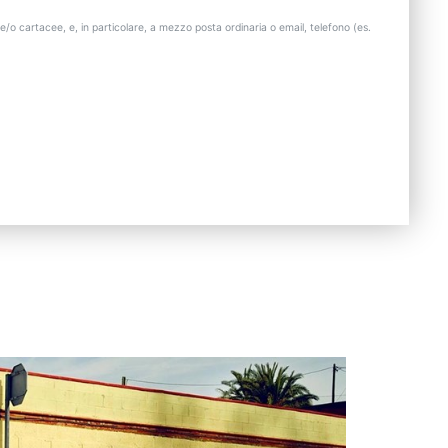
e/o cartacee, e, in particolare, a mezzo posta ordinaria o email, telefono (es.