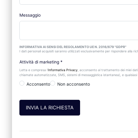
Messaggio
INFORMATIVA AI SENSI DEL REGOLAMENTO UE N. 2016/679 "GDPR"
I dati personali acquisiti saranno utilizzati esclusivamente per rispondere alla rich
Attività di marketing
*
Letta e compresa l’
Informativa Privacy
, acconsento al trattamento dei miei dati
chiamate automatizzate, SMS, sistemi di messaggistica istantanea), e qualsiasi a
Acconsento
Non acconsento