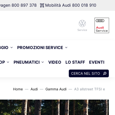
swagen 800 897 378
Mobilità Audi 800 018 910
GGIO
PROMOZIONI SERVICE
OP
PNEUMATICI
VIDEO
LO STAFF
EVENTI
CERCA NEL SITO
Home
Audi
Gamma Audi
A3 allstreet TFSI e