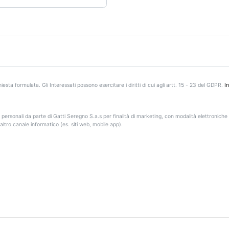
iesta formulata. Gli Interessati possono esercitare i diritti di cui agli artt. 15 - 23 del GDPR.
I
 personali da parte di Gatti Seregno S.a.s per finalità di marketing, con modalità elettroniche 
ltro canale informatico (es. siti web, mobile app).