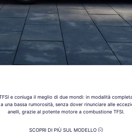
TFSI e coniuga il meglio di due mondi: in modalità complet
a una bassa rumorosità, senza dover rinunciare alle eccezi
anelli, grazie al potente motore a combustione TFSI.
SCOPRI DI PIÙ SUL MODELLO