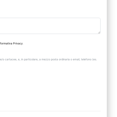
nformativa Privacy
.
e/o cartacee, e, in particolare, a mezzo posta ordinaria o email, telefono (es.