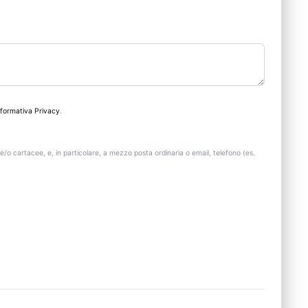
nformativa Privacy
.
e/o cartacee, e, in particolare, a mezzo posta ordinaria o email, telefono (es.