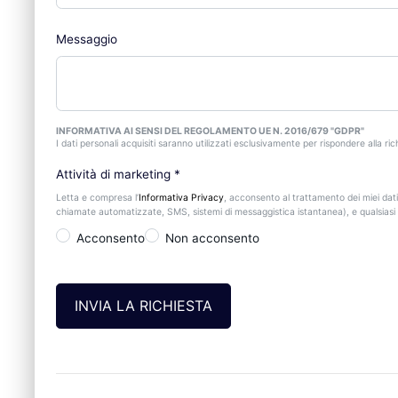
Messaggio
INFORMATIVA AI SENSI DEL REGOLAMENTO UE N. 2016/679 "GDPR"
I dati personali acquisiti saranno utilizzati esclusivamente per rispondere alla rich
Attività di marketing
*
Letta e compresa l’
Informativa Privacy
, acconsento al trattamento dei miei dati
chiamate automatizzate, SMS, sistemi di messaggistica istantanea), e qualsiasi a
Acconsento
Non acconsento