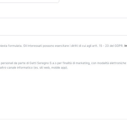
iesta formulata. Gli Interessati possono esercitare i diritti di cui agli artt. 15 - 23 del GDPR.
I
 personali da parte di Gatti Seregno S.a.s per finalità di marketing, con modalità elettroniche 
ltro canale informatico (es. siti web, mobile app).