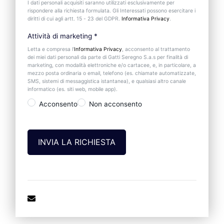
I dati personali acquisiti saranno utilizzati esclusivamente per
rispondere alla richiesta formulata. Gli Interessati possono esercitare i
diritti di cui agli artt. 15 - 23 del GDPR.
Informativa Privacy
.
Attività di marketing
*
Letta e compresa l’
Informativa Privacy
, acconsento al trattamento
dei miei dati personali da parte di Gatti Seregno S.a.s per finalità di
marketing, con modalità elettroniche e/o cartacee, e, in particolare, a
mezzo posta ordinaria o email, telefono (es. chiamate automatizzate,
SMS, sistemi di messaggistica istantanea), e qualsiasi altro canale
informatico (es. siti web, mobile app).
Acconsento
Non acconsento