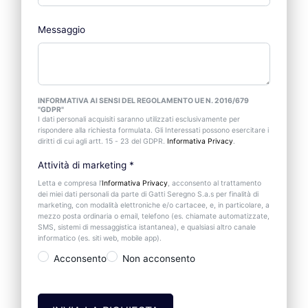
Messaggio
INFORMATIVA AI SENSI DEL REGOLAMENTO UE N. 2016/679
"GDPR"
I dati personali acquisiti saranno utilizzati esclusivamente per
rispondere alla richiesta formulata. Gli Interessati possono esercitare i
diritti di cui agli artt. 15 - 23 del GDPR.
Informativa Privacy
.
Attività di marketing
*
Letta e compresa l’
Informativa Privacy
, acconsento al trattamento
dei miei dati personali da parte di Gatti Seregno S.a.s per finalità di
marketing, con modalità elettroniche e/o cartacee, e, in particolare, a
mezzo posta ordinaria o email, telefono (es. chiamate automatizzate,
SMS, sistemi di messaggistica istantanea), e qualsiasi altro canale
informatico (es. siti web, mobile app).
Acconsento
Non acconsento