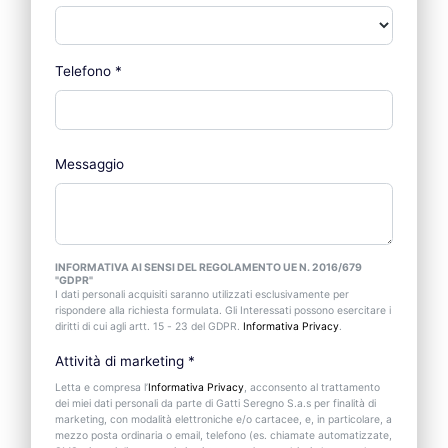
Telefono
*
Messaggio
INFORMATIVA AI SENSI DEL REGOLAMENTO UE N. 2016/679
"GDPR"
I dati personali acquisiti saranno utilizzati esclusivamente per
rispondere alla richiesta formulata. Gli Interessati possono esercitare i
diritti di cui agli artt. 15 - 23 del GDPR.
Informativa Privacy
.
Attività di marketing
*
Letta e compresa l’
Informativa Privacy
, acconsento al trattamento
dei miei dati personali da parte di Gatti Seregno S.a.s per finalità di
marketing, con modalità elettroniche e/o cartacee, e, in particolare, a
mezzo posta ordinaria o email, telefono (es. chiamate automatizzate,