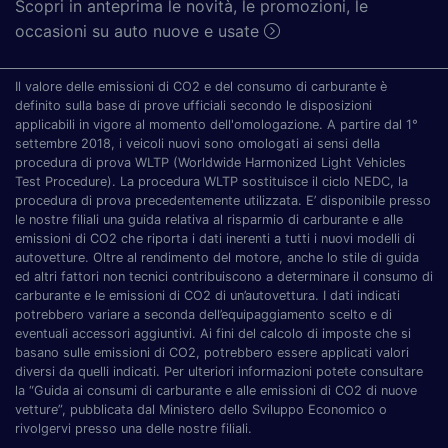
Scopri in anteprima le novità, le promozioni, le
occasioni su auto nuove e usate
Il valore delle emissioni di CO2 e del consumo di carburante è
definito sulla base di prove ufficiali secondo le disposizioni
applicabili in vigore al momento dell'omologazione. A partire dal 1°
settembre 2018, i veicoli nuovi sono omologati ai sensi della
procedura di prova WLTP (Worldwide Harmonized Light Vehicles
Test Procedure). La procedura WLTP sostituisce il ciclo NEDC, la
procedura di prova precedentemente utilizzata. E’ disponibile presso
le nostre filiali una guida relativa al risparmio di carburante e alle
emissioni di CO2 che riporta i dati inerenti a tutti i nuovi modelli di
autovetture. Oltre al rendimento del motore, anche lo stile di guida
ed altri fattori non tecnici contribuiscono a determinare il consumo di
carburante e le emissioni di CO2 di un’autovettura. I dati indicati
potrebbero variare a seconda dell’equipaggiamento scelto e di
eventuali accessori aggiuntivi. Ai fini del calcolo di imposte che si
basano sulle emissioni di CO2, potrebbero essere applicati valori
diversi da quelli indicati. Per ulteriori informazioni potete consultare
la “Guida ai consumi di carburante e alle emissioni di CO2 di nuove
vetture”, pubblicata dal Ministero dello Sviluppo Economico o
rivolgervi presso una delle nostre filiali.