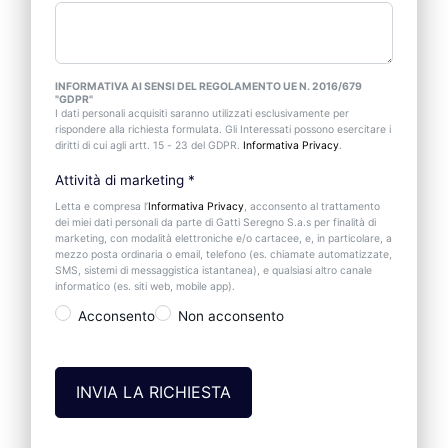
INFORMATIVA AI SENSI DEL REGOLAMENTO UE N. 2016/679
"GDPR"
I dati personali acquisiti saranno utilizzati esclusivamente per
rispondere alla richiesta formulata. Gli Interessati possono esercitare i
diritti di cui agli artt. 15 - 23 del GDPR.
Informativa Privacy
.
Attività di marketing
*
Letta e compresa l’
Informativa Privacy
, acconsento al trattamento
dei miei dati personali da parte di Gatti Seregno S.a.s per finalità di
marketing, con modalità elettroniche e/o cartacee, e, in particolare, a
mezzo posta ordinaria o email, telefono (es. chiamate automatizzate,
SMS, sistemi di messaggistica istantanea), e qualsiasi altro canale
informatico (es. siti web, mobile app).
Acconsento
Non acconsento