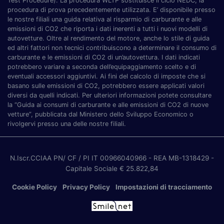
Test Procedure). La procedura WLTP sostituisce il ciclo NEDC, la
procedura di prova precedentemente utilizzata. E’ disponibile presso
le nostre filiali una guida relativa al risparmio di carburante e alle
emissioni di CO2 che riporta i dati inerenti a tutti i nuovi modelli di
autovetture. Oltre al rendimento del motore, anche lo stile di guida
ed altri fattori non tecnici contribuiscono a determinare il consumo di
carburante e le emissioni di CO2 di un’autovettura. I dati indicati
potrebbero variare a seconda dell’equipaggiamento scelto e di
eventuali accessori aggiuntivi. Ai fini del calcolo di imposte che si
basano sulle emissioni di CO2, potrebbero essere applicati valori
diversi da quelli indicati. Per ulteriori informazioni potete consultare
la “Guida ai consumi di carburante e alle emissioni di CO2 di nuove
vetture”, pubblicata dal Ministero dello Sviluppo Economico o
rivolgervi presso una delle nostre filiali.
N.Iscr.CCIAA PN/ CF / PI IT 00966040966
- REA MB-1318429
-
Capitale Sociale € 25.822,84
Cookie Policy
Privacy Policy
Impostazioni di tracciamento