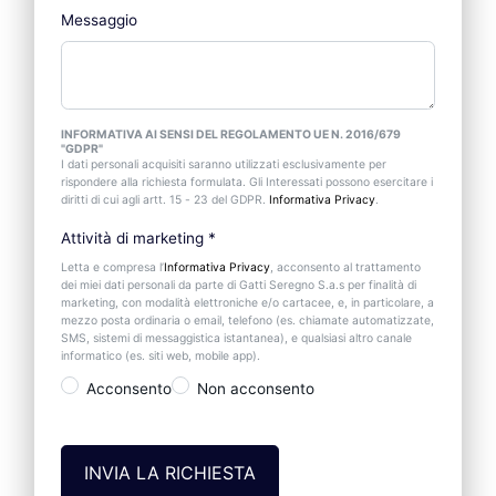
Messaggio
INFORMATIVA AI SENSI DEL REGOLAMENTO UE N. 2016/679
"GDPR"
I dati personali acquisiti saranno utilizzati esclusivamente per
rispondere alla richiesta formulata. Gli Interessati possono esercitare i
diritti di cui agli artt. 15 - 23 del GDPR.
Informativa Privacy
.
Attività di marketing
*
Letta e compresa l’
Informativa Privacy
, acconsento al trattamento
dei miei dati personali da parte di Gatti Seregno S.a.s per finalità di
marketing, con modalità elettroniche e/o cartacee, e, in particolare, a
mezzo posta ordinaria o email, telefono (es. chiamate automatizzate,
SMS, sistemi di messaggistica istantanea), e qualsiasi altro canale
informatico (es. siti web, mobile app).
Acconsento
Non acconsento