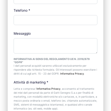
Telefono
*
Messaggio
INFORMATIVA AI SENSI DEL REGOLAMENTO UE N. 2016/679
"GDPR"
I dati personali acquisiti saranno utilizzati esclusivamente per
rispondere alla richiesta formulata. Gli Interessati possono esercitare i
diritti di cui agli artt. 15 - 23 del GDPR.
Informativa Privacy
.
Attività di marketing
*
Letta e compresa l’
Informativa Privacy
, acconsento al trattamento
dei miei dati personali da parte di Gatti Seregno S.a.s per finalità di
marketing, con modalità elettroniche e/o cartacee, e, in particolare, a
mezzo posta ordinaria o email, telefono (es. chiamate automatizzate,
SMS, sistemi di messaggistica istantanea), e qualsiasi altro canale
informatico (es. siti web, mobile app).