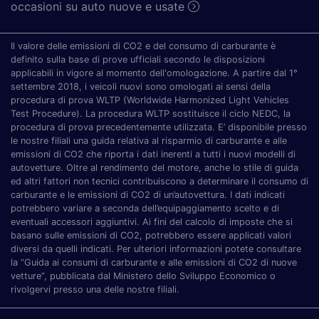
occasioni su auto nuove e usate
Il valore delle emissioni di CO2 e del consumo di carburante è
definito sulla base di prove ufficiali secondo le disposizioni
applicabili in vigore al momento dell'omologazione. A partire dal 1°
settembre 2018, i veicoli nuovi sono omologati ai sensi della
procedura di prova WLTP (Worldwide Harmonized Light Vehicles
Test Procedure). La procedura WLTP sostituisce il ciclo NEDC, la
procedura di prova precedentemente utilizzata. E’ disponibile presso
le nostre filiali una guida relativa al risparmio di carburante e alle
emissioni di CO2 che riporta i dati inerenti a tutti i nuovi modelli di
autovetture. Oltre al rendimento del motore, anche lo stile di guida
ed altri fattori non tecnici contribuiscono a determinare il consumo di
carburante e le emissioni di CO2 di un’autovettura. I dati indicati
potrebbero variare a seconda dell’equipaggiamento scelto e di
eventuali accessori aggiuntivi. Ai fini del calcolo di imposte che si
basano sulle emissioni di CO2, potrebbero essere applicati valori
diversi da quelli indicati. Per ulteriori informazioni potete consultare
la “Guida ai consumi di carburante e alle emissioni di CO2 di nuove
vetture”, pubblicata dal Ministero dello Sviluppo Economico o
rivolgervi presso una delle nostre filiali.