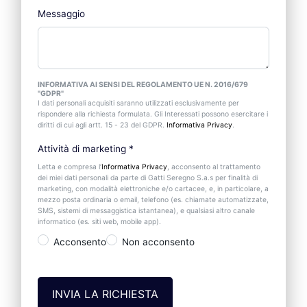
Messaggio
INFORMATIVA AI SENSI DEL REGOLAMENTO UE N. 2016/679
"GDPR"
I dati personali acquisiti saranno utilizzati esclusivamente per
rispondere alla richiesta formulata. Gli Interessati possono esercitare i
diritti di cui agli artt. 15 - 23 del GDPR.
Informativa Privacy
.
Attività di marketing
*
Letta e compresa l’
Informativa Privacy
, acconsento al trattamento
dei miei dati personali da parte di Gatti Seregno S.a.s per finalità di
marketing, con modalità elettroniche e/o cartacee, e, in particolare, a
mezzo posta ordinaria o email, telefono (es. chiamate automatizzate,
SMS, sistemi di messaggistica istantanea), e qualsiasi altro canale
informatico (es. siti web, mobile app).
Acconsento
Non acconsento