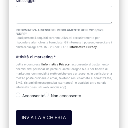
Messaggio
INFORMATIVA AI SENSI DEL REGOLAMENTO UE N. 2016/679
"GDPR"
I dati personali acquisiti saranno utilizzati esclusivamente per
rispondere alla richiesta formulata. Gli Interessati possono esercitare i
diritti di cui agli artt. 15 - 23 del GDPR.
Informativa Privacy
.
Attività di marketing
*
Letta e compresa l’
Informativa Privacy
, acconsento al trattamento
dei miei dati personali da parte di Gatti Seregno S.a.s per finalità di
marketing, con modalità elettroniche e/o cartacee, e, in particolare, a
mezzo posta ordinaria o email, telefono (es. chiamate automatizzate,
SMS, sistemi di messaggistica istantanea), e qualsiasi altro canale
informatico (es. siti web, mobile app).
Acconsento
Non acconsento