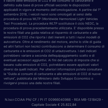
Il valore delle emissioni di CO2 e del consumo di carburante è
definito sulla base di prove ufficiali secondo le disposizioni
applicabili in vigore al momento dell'omologazione. A partire dal 1°
settembre 2018, i veicoli nuovi sono omologati ai sensi della
procedura di prova WLTP (Worldwide Harmonized Light Vehicles
Test Procedure). La procedura WLTP sostituisce il ciclo NEDC, la
procedura di prova precedentemente utilizzata. E’ disponibile presso
le nostre filiali una guida relativa al risparmio di carburante e alle
emissioni di CO2 che riporta i dati inerenti a tutti i nuovi modelli di
autovetture. Oltre al rendimento del motore, anche lo stile di guida
ed altri fattori non tecnici contribuiscono a determinare il consumo di
carburante e le emissioni di CO2 di un’autovettura. I dati indicati
potrebbero variare a seconda dell’equipaggiamento scelto e di
eventuali accessori aggiuntivi. Ai fini del calcolo di imposte che si
basano sulle emissioni di CO2, potrebbero essere applicati valori
diversi da quelli indicati. Per ulteriori informazioni potete consultare
la “Guida ai consumi di carburante e alle emissioni di CO2 di nuove
vetture”, pubblicata dal Ministero dello Sviluppo Economico o
rivolgervi presso una delle nostre filiali.
N.Iscr.CCIAA PN/ CF / PI IT 00966040966
- REA MB-1318429
-
Capitale Sociale € 25.822,84