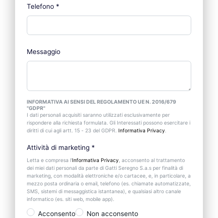
Telefono
*
Messaggio
INFORMATIVA AI SENSI DEL REGOLAMENTO UE N. 2016/679
"GDPR"
I dati personali acquisiti saranno utilizzati esclusivamente per
rispondere alla richiesta formulata. Gli Interessati possono esercitare i
diritti di cui agli artt. 15 - 23 del GDPR.
Informativa Privacy
.
Attività di marketing
*
Letta e compresa l’
Informativa Privacy
, acconsento al trattamento
dei miei dati personali da parte di Gatti Seregno S.a.s per finalità di
marketing, con modalità elettroniche e/o cartacee, e, in particolare, a
mezzo posta ordinaria o email, telefono (es. chiamate automatizzate,
SMS, sistemi di messaggistica istantanea), e qualsiasi altro canale
informatico (es. siti web, mobile app).
Acconsento
Non acconsento