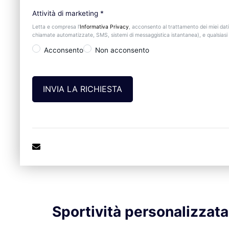
Attività di marketing
*
Letta e compresa l’
Informativa Privacy
, acconsento al trattamento dei miei dati
chiamate automatizzate, SMS, sistemi di messaggistica istantanea), e qualsiasi a
Acconsento
Non acconsento
Sportività personalizzata: