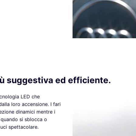
iù suggestiva ed efficiente.
tecnologia LED che
dalla loro accensione. I fari
rezione dinamici mentre i
, quando si sblocca o
luci spettacolare.