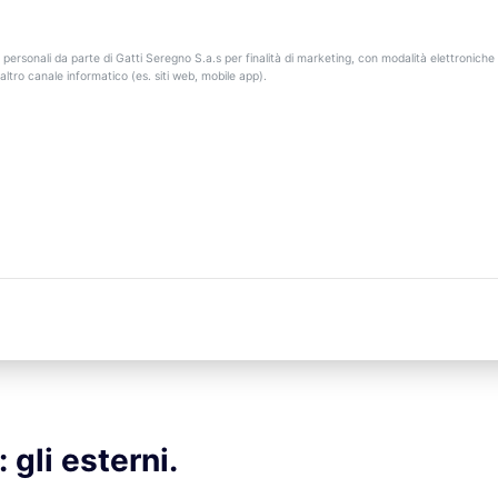
 personali da parte di Gatti Seregno S.a.s per finalità di marketing, con modalità elettroniche 
ltro canale informatico (es. siti web, mobile app).
 gli esterni.