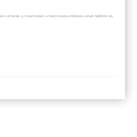
e/o cartacee, e, in particolare, a mezzo posta ordinaria o email, telefono (es.