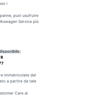
sso i
 panne, puoi usufruire
lkswagen Service più
disponibile:
78
77
ure immatricolate dal
ato a partire da tale
Customer Care al