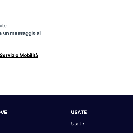
ite:
via un messaggio al
Servizio Mobilità
OVE
USATE
Usate