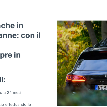
nche in
panne:
con il
pre in
i:
no a 24 mesi
zio effettuando le