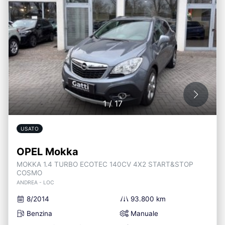
1
/
17
USATO
OPEL Mokka
MOKKA 1.4 TURBO ECOTEC 140CV 4X2 START&STOP
COSMO
ANDREA - LOC
8/2014
93.800 km
Benzina
Manuale