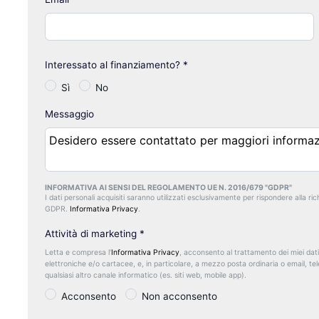
Interessato al finanziamento?
*
Sì
No
Messaggio
INFORMATIVA AI SENSI DEL REGOLAMENTO UE N. 2016/679 "GDPR"
I dati personali acquisiti saranno utilizzati esclusivamente per rispondere alla richi
GDPR.
Informativa Privacy
.
Attività di marketing
*
Letta e compresa l’
Informativa Privacy
, acconsento al trattamento dei miei dati
elettroniche e/o cartacee, e, in particolare, a mezzo posta ordinaria o email, t
qualsiasi altro canale informatico (es. siti web, mobile app).
Acconsento
Non acconsento