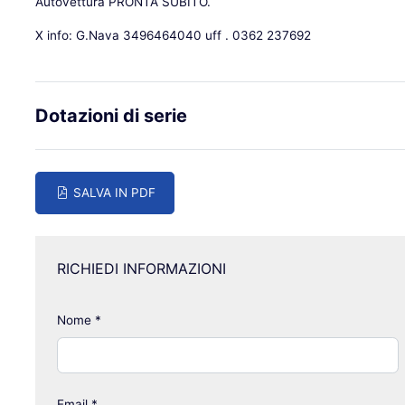
Autovettura PRONTA SUBITO.
X info: G.Nava 3496464040 uff . 0362 237692
Dotazioni di serie
SALVA IN PDF
RICHIEDI INFORMAZIONI
Nome
*
Email
*