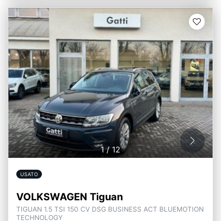
1
/
12
USATO
VOLKSWAGEN Tiguan
TIGUAN 1.5 TSI 150 CV DSG BUSINESS ACT BLUEMOTION
TECHNOLOGY