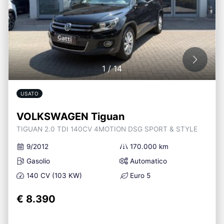
1
/
14
USATO
VOLKSWAGEN Tiguan
TIGUAN 2.0 TDI 140CV 4MOTION DSG SPORT & STYLE
9/2012
170.000 km
Gasolio
Automatico
140 CV (103 KW)
Euro 5
€ 8.390