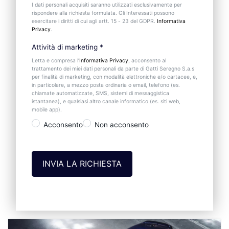
I dati personali acquisiti saranno utilizzati esclusivamente per
rispondere alla richiesta formulata. Gli Interessati possono
esercitare i diritti di cui agli artt. 15 - 23 del GDPR.
Informativa
Privacy
.
Attività di marketing
*
Letta e compresa l’
Informativa Privacy
, acconsento al
trattamento dei miei dati personali da parte di Gatti Seregno S.a.s
per finalità di marketing, con modalità elettroniche e/o cartacee, e,
in particolare, a mezzo posta ordinaria o email, telefono (es.
chiamate automatizzate, SMS, sistemi di messaggistica
istantanea), e qualsiasi altro canale informatico (es. siti web,
mobile app).
Acconsento
Non acconsento