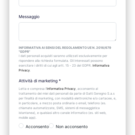
Messaggio
INFORMATIVA AI SENSI DEL REGOLAMENTO UE N. 2016/679
"GDPR"
I dati personali acquisiti saranno utilizzati esclusivamente per
rispondere alla richiesta formulata. Gli Interessati possono
esercitare i diritti di cui agli artt. 15 - 23 del GDPR.
Informativa
Privacy
.
Attività di marketing
*
Letta e compresa l’
Informativa Privacy
, acconsento al
trattamento dei miei dati personali da parte di Gatti Seregno S.a.s
per finalità di marketing, con modalità elettroniche e/o cartacee, e,
in particolare, a mezzo posta ordinaria o email, telefono (es.
chiamate automatizzate, SMS, sistemi di messaggistica
istantanea), e qualsiasi altro canale informatico (es. siti web,
mobile app).
Acconsento
Non acconsento