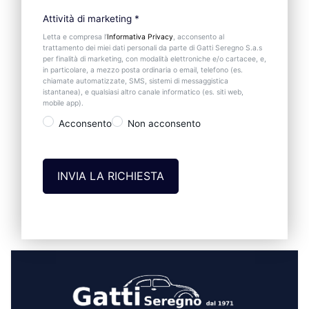
Attività di marketing
*
Letta e compresa l’
Informativa Privacy
, acconsento al
trattamento dei miei dati personali da parte di Gatti Seregno S.a.s
per finalità di marketing, con modalità elettroniche e/o cartacee, e,
in particolare, a mezzo posta ordinaria o email, telefono (es.
chiamate automatizzate, SMS, sistemi di messaggistica
istantanea), e qualsiasi altro canale informatico (es. siti web,
mobile app).
Acconsento
Non acconsento