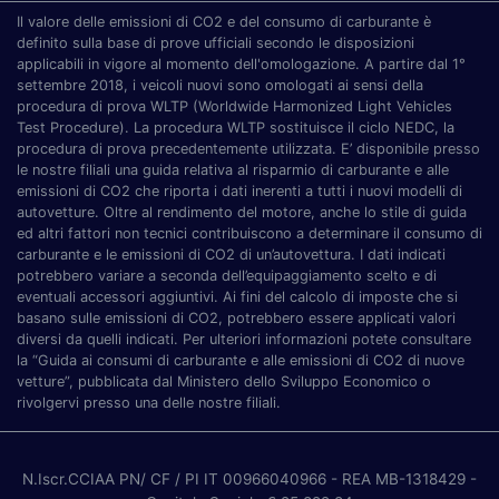
Il valore delle emissioni di CO2 e del consumo di carburante è
definito sulla base di prove ufficiali secondo le disposizioni
applicabili in vigore al momento dell'omologazione. A partire dal 1°
settembre 2018, i veicoli nuovi sono omologati ai sensi della
procedura di prova WLTP (Worldwide Harmonized Light Vehicles
Test Procedure). La procedura WLTP sostituisce il ciclo NEDC, la
procedura di prova precedentemente utilizzata. E’ disponibile presso
le nostre filiali una guida relativa al risparmio di carburante e alle
emissioni di CO2 che riporta i dati inerenti a tutti i nuovi modelli di
autovetture. Oltre al rendimento del motore, anche lo stile di guida
ed altri fattori non tecnici contribuiscono a determinare il consumo di
carburante e le emissioni di CO2 di un’autovettura. I dati indicati
potrebbero variare a seconda dell’equipaggiamento scelto e di
eventuali accessori aggiuntivi. Ai fini del calcolo di imposte che si
basano sulle emissioni di CO2, potrebbero essere applicati valori
diversi da quelli indicati. Per ulteriori informazioni potete consultare
la “Guida ai consumi di carburante e alle emissioni di CO2 di nuove
vetture”, pubblicata dal Ministero dello Sviluppo Economico o
rivolgervi presso una delle nostre filiali.
N.Iscr.CCIAA PN/ CF / PI IT 00966040966
- REA MB-1318429
-