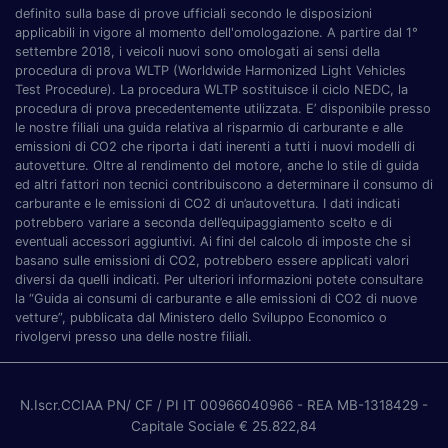
definito sulla base di prove ufficiali secondo le disposizioni
applicabili in vigore al momento dell'omologazione. A partire dal 1°
settembre 2018, i veicoli nuovi sono omologati ai sensi della
procedura di prova WLTP (Worldwide Harmonized Light Vehicles
Test Procedure). La procedura WLTP sostituisce il ciclo NEDC, la
procedura di prova precedentemente utilizzata. E’ disponibile presso
le nostre filiali una guida relativa al risparmio di carburante e alle
emissioni di CO2 che riporta i dati inerenti a tutti i nuovi modelli di
autovetture. Oltre al rendimento del motore, anche lo stile di guida
ed altri fattori non tecnici contribuiscono a determinare il consumo di
carburante e le emissioni di CO2 di un’autovettura. I dati indicati
potrebbero variare a seconda dell’equipaggiamento scelto e di
eventuali accessori aggiuntivi. Ai fini del calcolo di imposte che si
basano sulle emissioni di CO2, potrebbero essere applicati valori
diversi da quelli indicati. Per ulteriori informazioni potete consultare
la “Guida ai consumi di carburante e alle emissioni di CO2 di nuove
vetture”, pubblicata dal Ministero dello Sviluppo Economico o
rivolgervi presso una delle nostre filiali.
N.Iscr.CCIAA PN/ CF / PI IT 00966040966
- REA MB-1318429
-
Capitale Sociale € 25.822,84