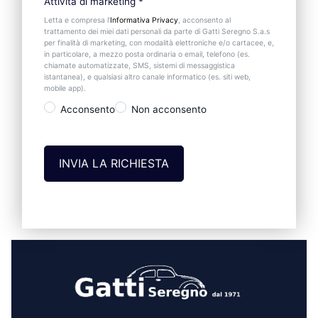
Attività di marketing
*
Letta e compresa l’
Informativa Privacy
, acconsento al
trattamento dei miei dati personali da parte di Gatti Seregno S.a.s
per finalità di marketing, con modalità elettroniche e/o cartacee, e,
in particolare, a mezzo posta ordinaria o email, telefono (es.
chiamate automatizzate, SMS, sistemi di messaggistica
istantanea), e qualsiasi altro canale informatico (es. siti web,
mobile app).
Acconsento
Non acconsento