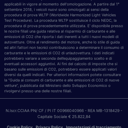
applicabili in vigore al momento dell'omologazione. A partire dal 1°
settembre 2018, i veicoli nuovi sono omologati ai sensi della
procedura di prova WLTP (Worldwide Harmonized Light Vehicles
Test Procedure). La procedura WLTP sostituisce il ciclo NEDC, la
procedura di prova precedentemente utilizzata. E’ disponibile presso
le nostre filiali una guida relativa al risparmio di carburante e alle
emissioni di CO2 che riporta i dati inerenti a tutti i nuovi modelli di
autovetture. Oltre al rendimento del motore, anche lo stile di guida
ed altri fattori non tecnici contribuiscono a determinare il consumo di
carburante e le emissioni di CO2 di un’autovettura. I dati indicati
potrebbero variare a seconda dell’equipaggiamento scelto e di
eventuali accessori aggiuntivi. Ai fini del calcolo di imposte che si
basano sulle emissioni di CO2, potrebbero essere applicati valori
diversi da quelli indicati. Per ulteriori informazioni potete consultare
la “Guida ai consumi di carburante e alle emissioni di CO2 di nuove
vetture”, pubblicata dal Ministero dello Sviluppo Economico o
rivolgervi presso una delle nostre filiali.
N.Iscr.CCIAA PN/ CF / PI IT 00966040966
- REA MB-1318429
-
Capitale Sociale € 25.822,84
Cookie Policy
Privacy Policy
Impostazioni di tracciamento