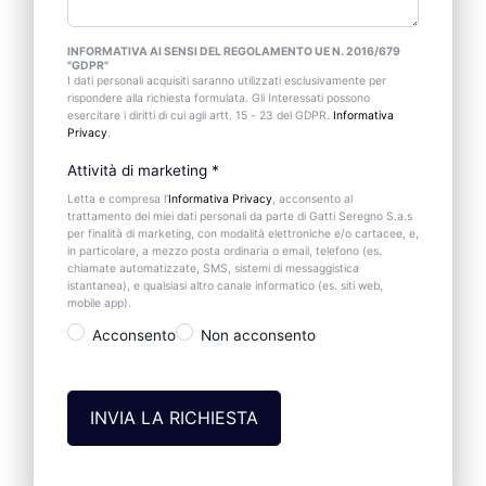
INFORMATIVA AI SENSI DEL REGOLAMENTO UE N. 2016/679
"GDPR"
I dati personali acquisiti saranno utilizzati esclusivamente per
rispondere alla richiesta formulata. Gli Interessati possono
esercitare i diritti di cui agli artt. 15 - 23 del GDPR.
Informativa
Privacy
.
Attività di marketing
*
Letta e compresa l’
Informativa Privacy
, acconsento al
trattamento dei miei dati personali da parte di Gatti Seregno S.a.s
per finalità di marketing, con modalità elettroniche e/o cartacee, e,
in particolare, a mezzo posta ordinaria o email, telefono (es.
chiamate automatizzate, SMS, sistemi di messaggistica
istantanea), e qualsiasi altro canale informatico (es. siti web,
mobile app).
Acconsento
Non acconsento