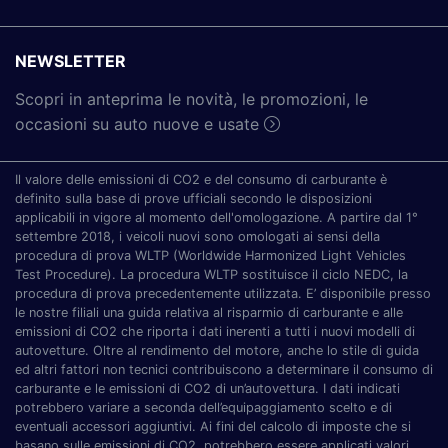
NEWSLETTER
Scopri in anteprima le novità, le promozioni, le
occasioni su auto nuove e usate
Il valore delle emissioni di CO2 e del consumo di carburante è
definito sulla base di prove ufficiali secondo le disposizioni
applicabili in vigore al momento dell'omologazione. A partire dal 1°
settembre 2018, i veicoli nuovi sono omologati ai sensi della
procedura di prova WLTP (Worldwide Harmonized Light Vehicles
Test Procedure). La procedura WLTP sostituisce il ciclo NEDC, la
procedura di prova precedentemente utilizzata. E’ disponibile presso
le nostre filiali una guida relativa al risparmio di carburante e alle
emissioni di CO2 che riporta i dati inerenti a tutti i nuovi modelli di
autovetture. Oltre al rendimento del motore, anche lo stile di guida
ed altri fattori non tecnici contribuiscono a determinare il consumo di
carburante e le emissioni di CO2 di un’autovettura. I dati indicati
potrebbero variare a seconda dell’equipaggiamento scelto e di
eventuali accessori aggiuntivi. Ai fini del calcolo di imposte che si
basano sulle emissioni di CO2, potrebbero essere applicati valori