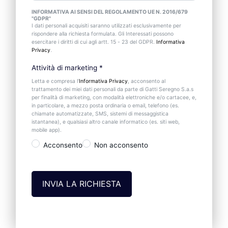
INFORMATIVA AI SENSI DEL REGOLAMENTO UE N. 2016/679
"GDPR"
I dati personali acquisiti saranno utilizzati esclusivamente per
rispondere alla richiesta formulata. Gli Interessati possono
esercitare i diritti di cui agli artt. 15 - 23 del GDPR.
Informativa
Privacy
.
Attività di marketing
*
Letta e compresa l’
Informativa Privacy
, acconsento al
trattamento dei miei dati personali da parte di Gatti Seregno S.a.s
per finalità di marketing, con modalità elettroniche e/o cartacee, e,
in particolare, a mezzo posta ordinaria o email, telefono (es.
chiamate automatizzate, SMS, sistemi di messaggistica
istantanea), e qualsiasi altro canale informatico (es. siti web,
mobile app).
Acconsento
Non acconsento