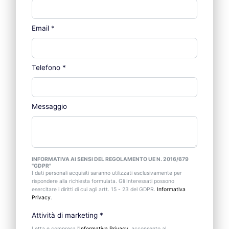
Email
*
Telefono
*
Messaggio
INFORMATIVA AI SENSI DEL REGOLAMENTO UE N. 2016/679
"GDPR"
I dati personali acquisiti saranno utilizzati esclusivamente per
rispondere alla richiesta formulata. Gli Interessati possono
esercitare i diritti di cui agli artt. 15 - 23 del GDPR.
Informativa
Privacy
.
Attività di marketing
*
Letta e compresa l’
Informativa Privacy
, acconsento al