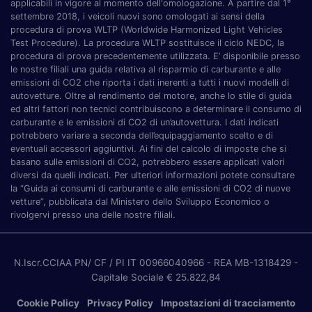
applicabili in vigore al momento dell'omologazione. A partire dal 1°
settembre 2018, i veicoli nuovi sono omologati ai sensi della
procedura di prova WLTP (Worldwide Harmonized Light Vehicles
Test Procedure). La procedura WLTP sostituisce il ciclo NEDC, la
procedura di prova precedentemente utilizzata. E’ disponibile presso
le nostre filiali una guida relativa al risparmio di carburante e alle
emissioni di CO2 che riporta i dati inerenti a tutti i nuovi modelli di
autovetture. Oltre al rendimento del motore, anche lo stile di guida
ed altri fattori non tecnici contribuiscono a determinare il consumo di
carburante e le emissioni di CO2 di un’autovettura. I dati indicati
potrebbero variare a seconda dell’equipaggiamento scelto e di
eventuali accessori aggiuntivi. Ai fini del calcolo di imposte che si
basano sulle emissioni di CO2, potrebbero essere applicati valori
diversi da quelli indicati. Per ulteriori informazioni potete consultare
la “Guida ai consumi di carburante e alle emissioni di CO2 di nuove
vetture”, pubblicata dal Ministero dello Sviluppo Economico o
rivolgervi presso una delle nostre filiali.
N.Iscr.CCIAA PN/ CF / PI IT 00966040966
- REA MB-1318429
-
Capitale Sociale € 25.822,84
Cookie Policy
Privacy Policy
Impostazioni di tracciamento