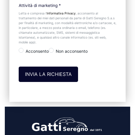
Attività di marketing
*
Letta e compresa l’
Informativa Privacy
, acconsento al
trattamento dei miei dati personali da parte di Gatti Seregno S.a.s
per finalità di marketing, con modalità elettroniche e/o cartacee, e,
in particolare, a mezzo posta ordinaria o email, telefono (es.
chiamate automatizzate, SMS, sistemi di messaggistica
istantanea), e qualsiasi altro canale informatico (es. siti web,
mobile app).
Acconsento
Non acconsento