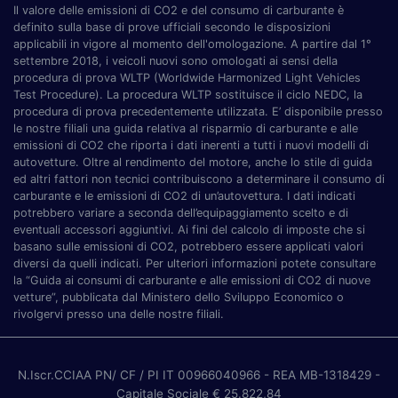
Il valore delle emissioni di CO2 e del consumo di carburante è
definito sulla base di prove ufficiali secondo le disposizioni
applicabili in vigore al momento dell'omologazione. A partire dal 1°
settembre 2018, i veicoli nuovi sono omologati ai sensi della
procedura di prova WLTP (Worldwide Harmonized Light Vehicles
Test Procedure). La procedura WLTP sostituisce il ciclo NEDC, la
procedura di prova precedentemente utilizzata. E’ disponibile presso
le nostre filiali una guida relativa al risparmio di carburante e alle
emissioni di CO2 che riporta i dati inerenti a tutti i nuovi modelli di
autovetture. Oltre al rendimento del motore, anche lo stile di guida
ed altri fattori non tecnici contribuiscono a determinare il consumo di
carburante e le emissioni di CO2 di un’autovettura. I dati indicati
potrebbero variare a seconda dell’equipaggiamento scelto e di
eventuali accessori aggiuntivi. Ai fini del calcolo di imposte che si
basano sulle emissioni di CO2, potrebbero essere applicati valori
diversi da quelli indicati. Per ulteriori informazioni potete consultare
la “Guida ai consumi di carburante e alle emissioni di CO2 di nuove
vetture”, pubblicata dal Ministero dello Sviluppo Economico o
rivolgervi presso una delle nostre filiali.
N.Iscr.CCIAA PN/ CF / PI IT 00966040966
- REA MB-1318429
-
Capitale Sociale € 25.822,84