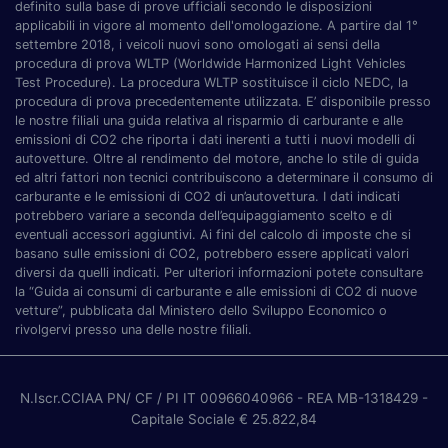
definito sulla base di prove ufficiali secondo le disposizioni
applicabili in vigore al momento dell'omologazione. A partire dal 1°
settembre 2018, i veicoli nuovi sono omologati ai sensi della
procedura di prova WLTP (Worldwide Harmonized Light Vehicles
Test Procedure). La procedura WLTP sostituisce il ciclo NEDC, la
procedura di prova precedentemente utilizzata. E’ disponibile presso
le nostre filiali una guida relativa al risparmio di carburante e alle
emissioni di CO2 che riporta i dati inerenti a tutti i nuovi modelli di
autovetture. Oltre al rendimento del motore, anche lo stile di guida
ed altri fattori non tecnici contribuiscono a determinare il consumo di
carburante e le emissioni di CO2 di un’autovettura. I dati indicati
potrebbero variare a seconda dell’equipaggiamento scelto e di
eventuali accessori aggiuntivi. Ai fini del calcolo di imposte che si
basano sulle emissioni di CO2, potrebbero essere applicati valori
diversi da quelli indicati. Per ulteriori informazioni potete consultare
la “Guida ai consumi di carburante e alle emissioni di CO2 di nuove
vetture”, pubblicata dal Ministero dello Sviluppo Economico o
rivolgervi presso una delle nostre filiali.
N.Iscr.CCIAA PN/ CF / PI IT 00966040966
- REA MB-1318429
-
Capitale Sociale € 25.822,84