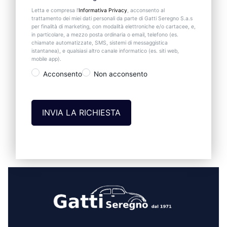
Letta e compresa l’
Informativa Privacy
, acconsento al
trattamento dei miei dati personali da parte di Gatti Seregno S.a.s
per finalità di marketing, con modalità elettroniche e/o cartacee, e,
in particolare, a mezzo posta ordinaria o email, telefono (es.
chiamate automatizzate, SMS, sistemi di messaggistica
istantanea), e qualsiasi altro canale informatico (es. siti web,
mobile app).
Acconsento
Non acconsento