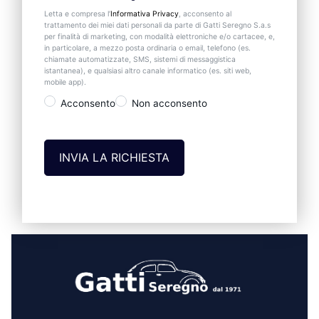
Letta e compresa l’
Informativa Privacy
, acconsento al
trattamento dei miei dati personali da parte di Gatti Seregno S.a.s
per finalità di marketing, con modalità elettroniche e/o cartacee, e,
in particolare, a mezzo posta ordinaria o email, telefono (es.
chiamate automatizzate, SMS, sistemi di messaggistica
istantanea), e qualsiasi altro canale informatico (es. siti web,
mobile app).
Acconsento
Non acconsento