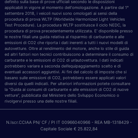
definito sulla base di prove ufficiali secondo le disposizioni
applicabili in vigore al momento dell'omologazione. A partire dal 1°
settembre 2018, i veicoli nuovi sono omologati ai sensi della
procedura di prova WLTP (Worldwide Harmonized Light Vehicles
Test Procedure). La procedura WLTP sostituisce il ciclo NEDC, la
procedura di prova precedentemente utilizzata. E’ disponibile presso
le nostre filiali una guida relativa al risparmio di carburante e alle
emissioni di CO2 che riporta i dati inerenti a tutti i nuovi modelli di
autovetture. Oltre al rendimento del motore, anche lo stile di guida
ed altri fattori non tecnici contribuiscono a determinare il consumo di
carburante e le emissioni di CO2 di un’autovettura. I dati indicati
potrebbero variare a seconda dell’equipaggiamento scelto e di
eventuali accessori aggiuntivi. Ai fini del calcolo di imposte che si
basano sulle emissioni di CO2, potrebbero essere applicati valori
diversi da quelli indicati. Per ulteriori informazioni potete consultare
la “Guida ai consumi di carburante e alle emissioni di CO2 di nuove
vetture”, pubblicata dal Ministero dello Sviluppo Economico o
rivolgervi presso una delle nostre filiali.
N.Iscr.CCIAA PN/ CF / PI IT 00966040966
- REA MB-1318429
-
Capitale Sociale € 25.822,84