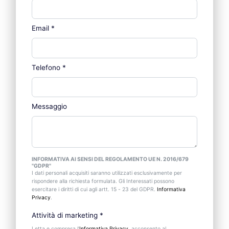
Email
*
Telefono
*
Messaggio
INFORMATIVA AI SENSI DEL REGOLAMENTO UE N. 2016/679
"GDPR"
I dati personali acquisiti saranno utilizzati esclusivamente per
rispondere alla richiesta formulata. Gli Interessati possono
esercitare i diritti di cui agli artt. 15 - 23 del GDPR.
Informativa
Privacy
.
Attività di marketing
*
Letta e compresa l’
Informativa Privacy
, acconsento al