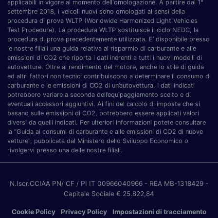
applicabili in vigore al momento dell'omologazione. A partire dal 1°
settembre 2018, i veicoli nuovi sono omologati ai sensi della
procedura di prova WLTP (Worldwide Harmonized Light Vehicles
Test Procedure). La procedura WLTP sostituisce il ciclo NEDC, la
procedura di prova precedentemente utilizzata. E’ disponibile presso
le nostre filiali una guida relativa al risparmio di carburante e alle
emissioni di CO2 che riporta i dati inerenti a tutti i nuovi modelli di
autovetture. Oltre al rendimento del motore, anche lo stile di guida
ed altri fattori non tecnici contribuiscono a determinare il consumo di
carburante e le emissioni di CO2 di un’autovettura. I dati indicati
potrebbero variare a seconda dell’equipaggiamento scelto e di
eventuali accessori aggiuntivi. Ai fini del calcolo di imposte che si
basano sulle emissioni di CO2, potrebbero essere applicati valori
diversi da quelli indicati. Per ulteriori informazioni potete consultare
la “Guida ai consumi di carburante e alle emissioni di CO2 di nuove
vetture”, pubblicata dal Ministero dello Sviluppo Economico o
rivolgervi presso una delle nostre filiali.
N.Iscr.CCIAA PN/ CF / PI IT 00966040966
- REA MB-1318429
-
Capitale Sociale € 25.822,84
Cookie Policy
Privacy Policy
Impostazioni di tracciamento