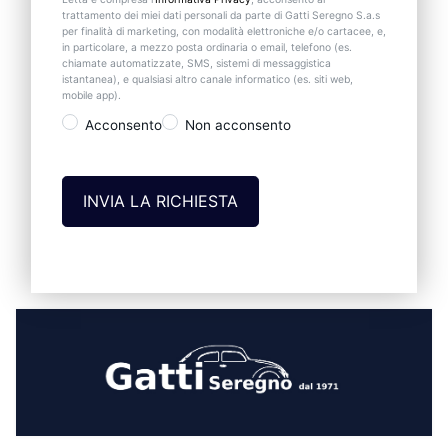
trattamento dei miei dati personali da parte di Gatti Seregno S.a.s
per finalità di marketing, con modalità elettroniche e/o cartacee, e,
in particolare, a mezzo posta ordinaria o email, telefono (es.
chiamate automatizzate, SMS, sistemi di messaggistica
istantanea), e qualsiasi altro canale informatico (es. siti web,
mobile app).
Acconsento
Non acconsento