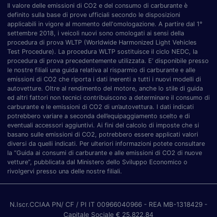
Il valore delle emissioni di CO2 e del consumo di carburante è
definito sulla base di prove ufficiali secondo le disposizioni
applicabili in vigore al momento dell'omologazione. A partire dal 1°
settembre 2018, i veicoli nuovi sono omologati ai sensi della
procedura di prova WLTP (Worldwide Harmonized Light Vehicles
Test Procedure). La procedura WLTP sostituisce il ciclo NEDC, la
procedura di prova precedentemente utilizzata. E’ disponibile presso
le nostre filiali una guida relativa al risparmio di carburante e alle
emissioni di CO2 che riporta i dati inerenti a tutti i nuovi modelli di
autovetture. Oltre al rendimento del motore, anche lo stile di guida
ed altri fattori non tecnici contribuiscono a determinare il consumo di
carburante e le emissioni di CO2 di un’autovettura. I dati indicati
potrebbero variare a seconda dell’equipaggiamento scelto e di
eventuali accessori aggiuntivi. Ai fini del calcolo di imposte che si
basano sulle emissioni di CO2, potrebbero essere applicati valori
diversi da quelli indicati. Per ulteriori informazioni potete consultare
la “Guida ai consumi di carburante e alle emissioni di CO2 di nuove
vetture”, pubblicata dal Ministero dello Sviluppo Economico o
rivolgervi presso una delle nostre filiali.
N.Iscr.CCIAA PN/ CF / PI IT 00966040966
- REA MB-1318429
-
Capitale Sociale € 25.822,84