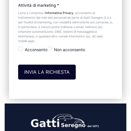
Attività di marketing
*
Letta e compresa l’
Informativa Privacy
, acconsento al
trattamento dei miei dati personali da parte di Gatti Seregno S.a.s
per finalità di marketing, con modalità elettroniche e/o cartacee, e,
in particolare, a mezzo posta ordinaria o email, telefono (es.
chiamate automatizzate, SMS, sistemi di messaggistica
istantanea), e qualsiasi altro canale informatico (es. siti web,
mobile app).
Acconsento
Non acconsento