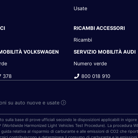
Usate
CI
RICAMBI ACCESSORI
Ricambi
 MOBILITÀ VOLKSWAGEN
SERVIZIO MOBILITÀ AUDI
rde
Numero verde
7 378
800 018 910
sioni su auto nuove e usate
to sulla base di prove ufficiali secondo le disposizioni applicabili in vigo
TP (Worldwide Harmonized Light Vehicles Test Procedure). La procedura WLT
 guida relativa al risparmio di carburante e alle emissioni di CO2 che riporta 
ecnici contribuiscono a determinare il consumo di carburante e le emissioni 