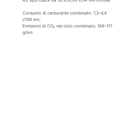
A3 Sportback da 30.950,00 EUR IVA inclusa
Consumo di carburante combinato: 7,3–4,4
l/100 km;
Emissioni di CO₂ nel ciclo combinato: 166–117
g/km