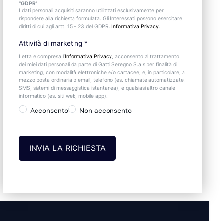
"GDPR"
I dati personali acquisiti saranno utilizzati esclusivamente per
rispondere alla richiesta formulata. Gli Interessati possono esercitare i
diritti di cui agli artt. 15 - 23 del GDPR.
Informativa Privacy
.
Attività di marketing
*
Letta e compresa l’
Informativa Privacy
, acconsento al trattamento
dei miei dati personali da parte di Gatti Seregno S.a.s per finalità di
marketing, con modalità elettroniche e/o cartacee, e, in particolare, a
mezzo posta ordinaria o email, telefono (es. chiamate automatizzate,
SMS, sistemi di messaggistica istantanea), e qualsiasi altro canale
informatico (es. siti web, mobile app).
Acconsento
Non acconsento