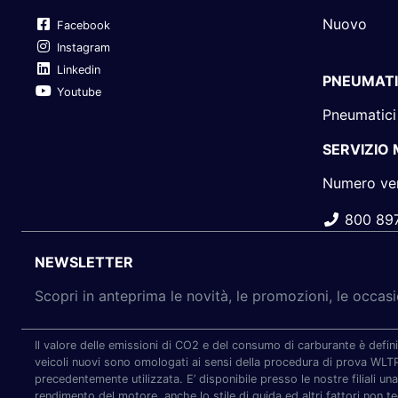
Nuovo
Facebook
Instagram
Linkedin
PNEUMATI
Youtube
Pneumatici
SERVIZIO
Numero ve
800 89
NEWSLETTER
Scopri in anteprima le novità, le promozioni, le occa
Il valore delle emissioni di CO2 e del consumo di carburante è defini
veicoli nuovi sono omologati ai sensi della procedura di prova WL
precedentemente utilizzata. E’ disponibile presso le nostre filiali una
rendimento del motore, anche lo stile di guida ed altri fattori non t