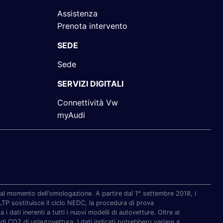
Assistenza
Prenota intervento
SEDE
Sede
SERVIZI DIGITALI
Connettività Vw
myAudi
re al momento dell'omologazione. A partire dal 1° settembre 2018, i
P sostituisce il ciclo NEDC, la procedura di prova
i dati inerenti a tutti i nuovi modelli di autovetture. Oltre al
di CO2 di un’autovettura. I dati indicati potrebbero variare a