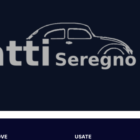
OVE
USATE