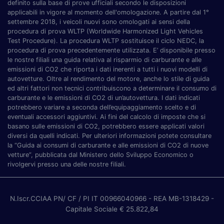
definito sulla base di prove ufficiali secondo le disposizioni
applicabili in vigore al momento dell'omologazione. A partire dal 1°
settembre 2018, i veicoli nuovi sono omologati ai sensi della
procedura di prova WLTP (Worldwide Harmonized Light Vehicles
Test Procedure). La procedura WLTP sostituisce il ciclo NEDC, la
procedura di prova precedentemente utilizzata. E’ disponibile presso
le nostre filiali una guida relativa al risparmio di carburante e alle
emissioni di CO2 che riporta i dati inerenti a tutti i nuovi modelli di
autovetture. Oltre al rendimento del motore, anche lo stile di guida
ed altri fattori non tecnici contribuiscono a determinare il consumo di
carburante e le emissioni di CO2 di un’autovettura. I dati indicati
potrebbero variare a seconda dell’equipaggiamento scelto e di
eventuali accessori aggiuntivi. Ai fini del calcolo di imposte che si
basano sulle emissioni di CO2, potrebbero essere applicati valori
diversi da quelli indicati. Per ulteriori informazioni potete consultare
la “Guida ai consumi di carburante e alle emissioni di CO2 di nuove
vetture”, pubblicata dal Ministero dello Sviluppo Economico o
rivolgervi presso una delle nostre filiali.
N.Iscr.CCIAA PN/ CF / PI IT 00966040966
- REA MB-1318429
-
Capitale Sociale € 25.822,84