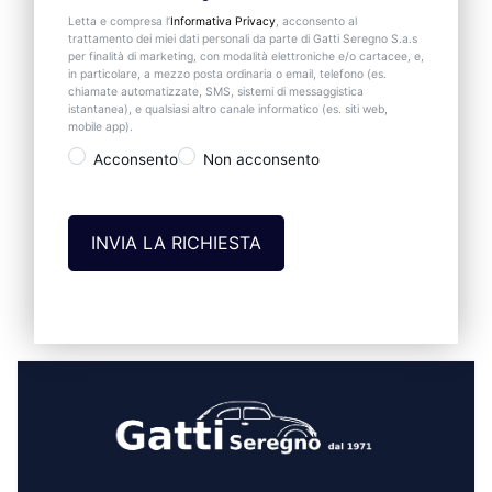
Letta e compresa l’
Informativa Privacy
, acconsento al
trattamento dei miei dati personali da parte di Gatti Seregno S.a.s
per finalità di marketing, con modalità elettroniche e/o cartacee, e,
in particolare, a mezzo posta ordinaria o email, telefono (es.
chiamate automatizzate, SMS, sistemi di messaggistica
istantanea), e qualsiasi altro canale informatico (es. siti web,
mobile app).
Acconsento
Non acconsento